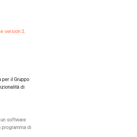
e version 2
.
 per il Gruppo
zionalità di
 un software
in programma di