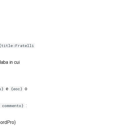
{title:Fratelli
laba in cui
e
o
s}
{eoc}
:
 commento}
hordPro)