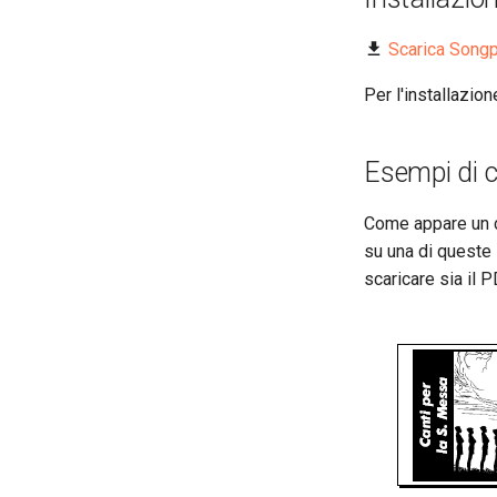
Scarica Song
Per l'installazio
Esempi di c
Come appare un c
su una di queste 
scaricare sia il P