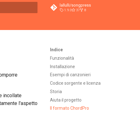
lallulli/songpress
1.9.0
37
8
a ricerca
Indice
Funzionalità
Installazione
comporre
Esempi di canzonieri
Codice sorgente e licenza
Storia
e incollate
Aiuta il progetto
ttamente l'aspetto
Il formato ChordPro