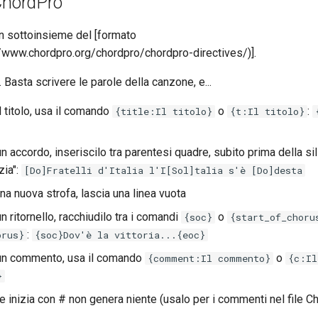
ChordPro
 sottoinsieme del [formato
/www.chordpro.org/chordpro/chordpro-directives/)].
. Basta scrivere le parole della canzone, e...
il titolo, usa il comando
o
:
{title:Il titolo}
{t:Il titolo}
un accordo, inseriscilo tra parentesi quadre, subito prima della sil
zia":
[Do]Fratelli d'Italia l'I[Sol]talia s'è [Do]desta
una nuova strofa, lascia una linea vuota
un ritornello, racchiudilo tra i comandi
o
{soc}
{start_of_choru
:
orus}
{soc}Dov'è la vittoria...{eoc}
 un commento, usa il comando
o
{comment:Il commento}
{c:Il
}
e inizia con # non genera niente (usalo per i commenti nel file C