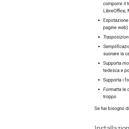
comporre il t
LibreOffice, 
Espotazione
pagine web)
Trasposizion
Semplificazi
suonare la c
Supporta
mol
tedesca e p
Supporta i f
Formatta
le 
troppo
Se hai bisogno di
Installazio