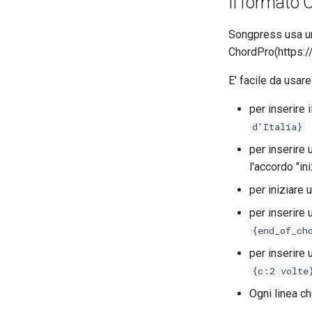
Il formato 
Songpress usa un
ChordPro(https:/
E' facile da usare
per inserire 
d'Italia}
per inserire 
l'accordo "ini
per iniziare 
per inserire 
{end_of_ch
per inserire
{c:2 volte
Ogni linea ch