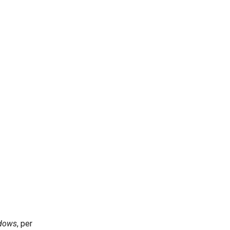
ndows
, per