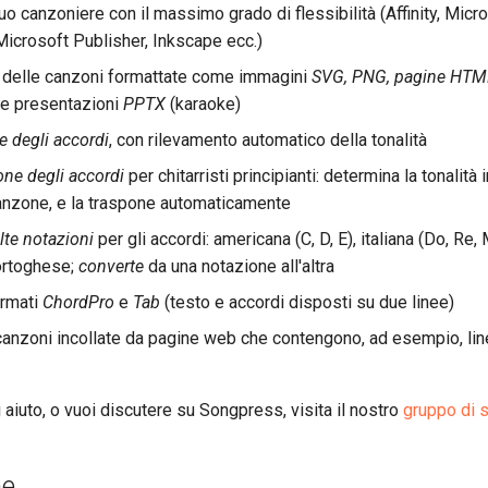
uo canzoniere con il massimo grado di flessibilità (Affinity, Micr
Microsoft Publisher, Inkscape ecc.)
 delle canzoni formattate come immagini
SVG, PNG, pagine HTM
 e presentazioni
PPTX
(karaoke)
e degli accordi
, con rilevamento automatico della tonalità
one degli accordi
per chitarristi principianti: determina la tonalità i
anzone, e la traspone automaticamente
te notazioni
per gli accordi: americana (C, D, E), italiana (Do, Re, 
ortoghese;
converte
da una notazione all'altra
ormati
ChordPro
e
Tab
(testo e accordi disposti su due linee)
canzoni incollate da pagine web che contengono, ad esempio, lin
 aiuto, o vuoi discutere su Songpress, visita il nostro
gruppo di 
ne