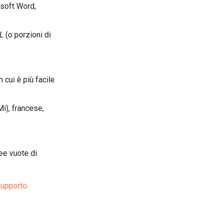
osoft Word,
L
(o porzioni di
n cui è più facile
Mi), francese,
ee vuote di
supporto
.