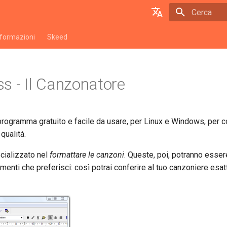
Inizializza l
English
nformazioni
Skeed
Italiano
s - Il Canzonatore
rogramma gratuito e facile da usare, per Linux e Windows, per 
 qualità.
cializzato nel
formattare le canzoni
. Queste, poi, potranno esser
umenti che preferisci: così potrai conferire al tuo canzoniere esa